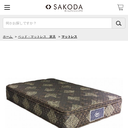
何かお探しですか？
ホーム
>
ベッド・マットレス 家具
>
マットレス