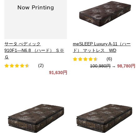
サータ ぺディック
meSLEEP Luxury A-11（ハー
910F1―N6.8 （ハード） Ｓ※
ド） マットレス WD
Ｇ
(6)
(2)
100,980円
→
98,780円
91,630円