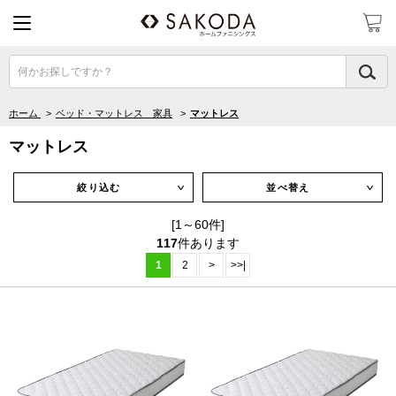
何かお探しですか？
ホーム
>
ベッド・マットレス 家具
>
マットレス
マットレス
絞り込む
並べ替え
∨
∨
[1～60件]
117
件あります
1
2
>
>>|