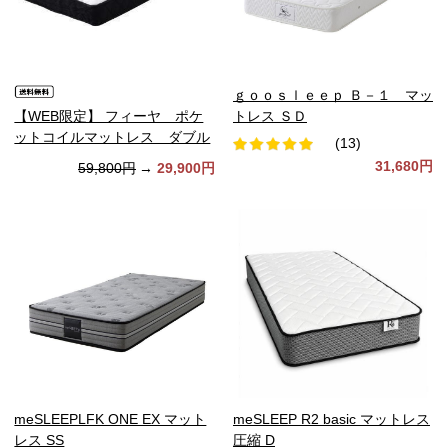
ｇｏｏｓｌｅｅｐ Ｂ－１ マッ
【WEB限定】 フィーヤ ポケ
トレス ＳＤ
ットコイルマットレス ダブル
(13)
31,680円
59,800円
→
29,900円
meSLEEPLFK ONE EX マット
meSLEEP R2 basic マットレス
レス SS
圧縮 D