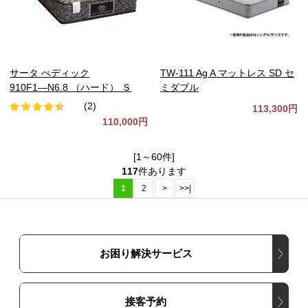
サータ ぺディック
TW-111 Ag A マットレス SD セ
910F1―N6.8 （ハード） Ｓ
ミダブル
(2)
113,300円
110,000円
[1～60件]
117
件あります
1
2
>
>>|
お困り解決サービス
接客予約