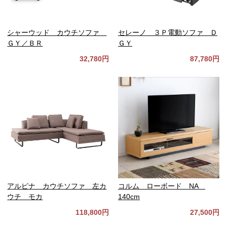
シャーウッド カウチソファ
セレーノ ３Ｐ電動ソファ Ｄ
ＧＹ／ＢＲ
ＧＹ
32,780円
87,780円
アルピナ カウチソファ 左カ
コルム ローボード NA
ウチ モカ
140cm
118,800円
27,500円