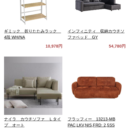
ギミック 折りたたみラック
インフィニティ 収納カウチソ
4段 WH/NA
ファベッド GY
10,978円
54,780円
ナイラ カウチソファ Ｌタイ
フラッフィー 13213-MB
プ オート
PAC,LKV,NIS,FRD: 2,5SS