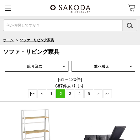
何かお探しですか？
ホーム
>
ソファ・リビング家具
ソファ・リビング家具
絞り込む
並べ替え
∨
∨
[61～120件]
687
件あります
|<<
<
1
2
3
4
5
>
>>|