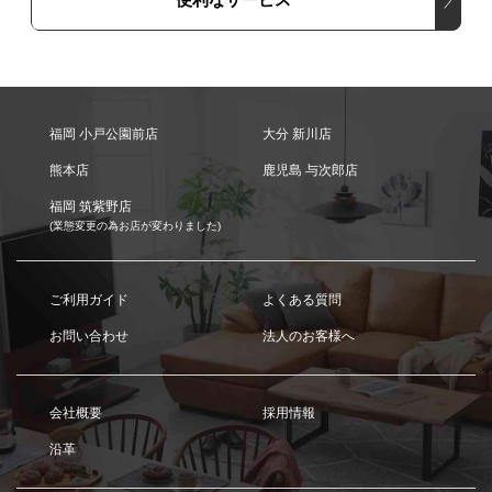
福岡 小戸公園前店
大分 新川店
熊本店
鹿児島 与次郎店
福岡 筑紫野店
(業態変更の為お店が変わりました)
ご利用ガイド
よくある質問
お問い合わせ
法人のお客様へ
会社概要
採用情報
沿革