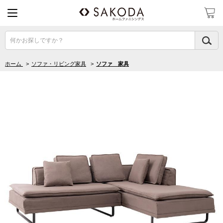
何かお探しですか？
ホーム
>
ソファ・リビング家具
>
ソファ 家具