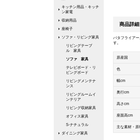
キッチン用品・キッチ
ン家電
収納用品
商品詳細
座椅子
ソファ・リビング家具
バタフライアー
す。
リビングテーブ
ル 家具
原産国
ソファ 家具
テレビボード・リ
色
ビングボード
幅cm
リビングメンテナ
ンス
奥行cm
リビングルームイ
ンテリア
高さcm
リビング収納家具
座面高cm
オフィス家具
S-ナチュラル
主な素材・原
ダイニング家具