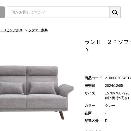
▼
・リビング家具
>
ソファ 家具
ランⅡ ２Ｐソフ
Ｙ
商品コード
210000202491
発売日
2024/12/05
サイズ
1570×780×920
(幅×奥行×高さ)
カラー
グレー
在庫
-
配達区分
D