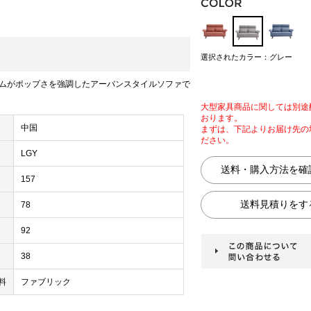
選択されたカラー：グレー
ムがポップさを強調したアーバンスタイルソファで
大型家具商品に関しては別途
おります。
中国
まずは、下記よりお届け先の
ださい。
LGY
157
78
92
38
料
ファブリック