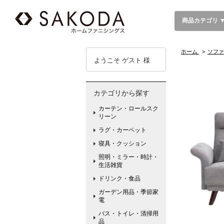
商品カテゴリ 
ホーム
>
ソファ
ようこそ ゲスト 様
カテゴリから探す
カーテン・ロールスク
リーン
ラグ・カーペット
寝具・クッション
照明・ミラー・時計・
生活雑貨
ドリンク・食品
ガーデン用品・季節家
電
バス・トイレ・清掃用
品