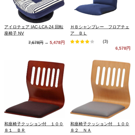
アイロチェア IAC-LCA-24 回転
ＨＢシャンブレー フロアチェ
座椅子 NV
ア ＢＬ
(3)
7,678円
→
5,478円
6,578円
和座椅子クッション付 １００
和座椅子クッション付 １００
８１ ＢＲ
８２ ＮＡ