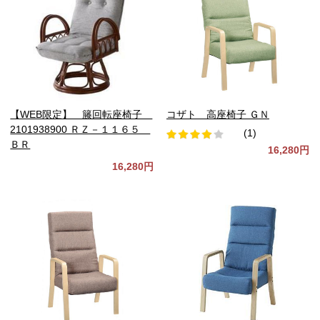
【WEB限定】 籐回転座椅子
コザト 高座椅子 ＧＮ
2101938900 ＲＺ－１１６５
(1)
ＢＲ
16,280円
16,280円