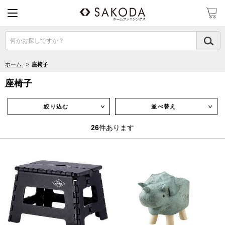
何かお探しですか？
ホーム
>
座椅子
座椅子
絞り込む
並べ替え
∨
∨
26
件あります