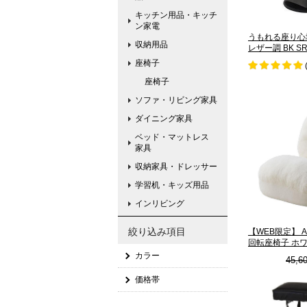
キッチン用品・キッチ
ン家電
うもれる座り心
収納用品
レザー調 BK SR
座椅子
座椅子
ソファ・リビング家具
ダイニング家具
ベッド・マットレス
家具
収納家具・ドレッサー
学習机・キッズ用品
インリビング
絞り込み項目
【WEB限定】 AS
回転座椅子 ホ
カラー
45,6
価格帯