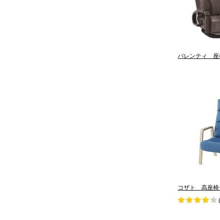
バレンティ 座
コザト 高座椅