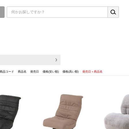
▼
商品コード
商品名
発売日
価格(安い順)
価格(高い順)
発売日＋商品名