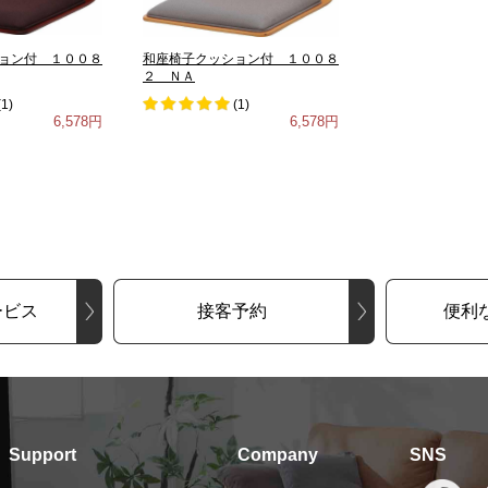
ョン付 １００８
和座椅子クッション付 １００８
２ ＮＡ
(
1
)
(
1
)
6,578円
6,578円
ービス
接客予約
便利
Support
Company
SNS