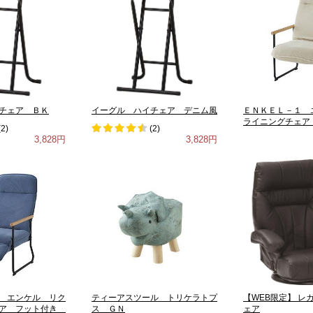
チェア ＢＫ
イーグル ハイチェア デニム風
ＥＮＫＥＬ－１ 
ライニングチェア
(
2
)
(
2
)
3,828円
3,828円
 エンケル リク
ティーアスツール トリケラトプ
【WEB限定】 レ
ェア フット付き
ス ＧＮ
ェア