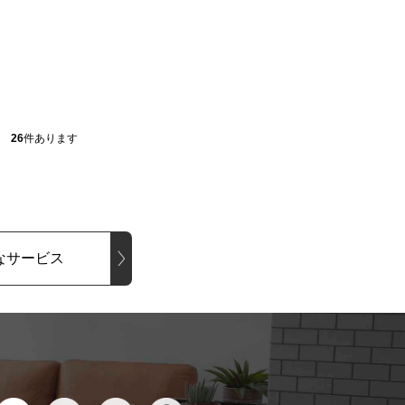
26
件あります
なサービス