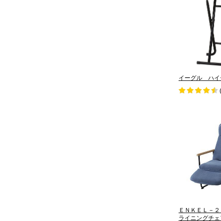
イーグル ハイ
ＥＮＫＥＬ－２
ライニングチ