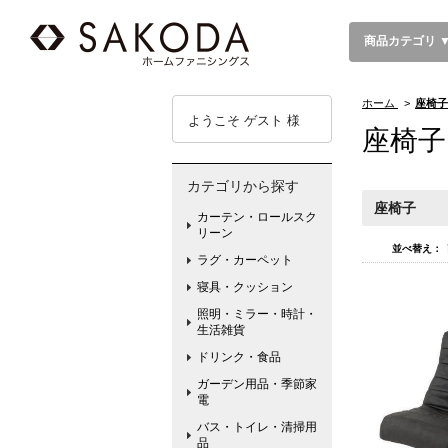
商品カテゴリ 
ホーム
>
座椅子
ようこそ ゲスト 様
座椅子
カテゴリから探す
座椅子
カーテン・ロールスク
リーン
並べ替え：
ラグ・カーペット
寝具・クッション
照明・ミラー・時計・
生活雑貨
ドリンク・食品
ガーデン用品・季節家
電
バス・トイレ・清掃用
品