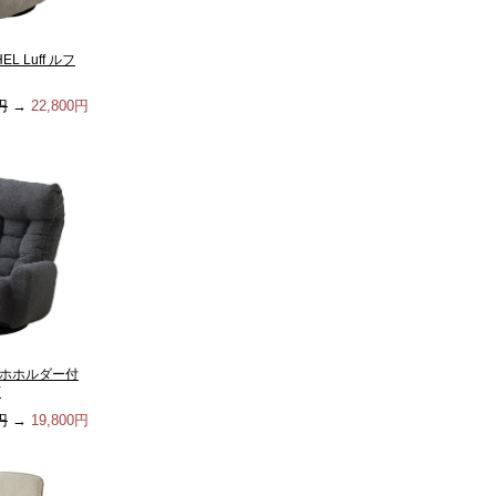
L Luff ルフ
円
→
22,800円
マホホルダー付
Y
円
→
19,800円