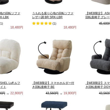
地の回転ソファ
うもれる座り心地の回転ソファ
【WEB限定】 ASHE
K-LBK
レザー調 BR SRK-LBR
回転座椅子 グレー
45,600
(
1
)
(
1
)
18,480円
18,480円
HEL Luff ルフ
【WEB限定】スマホホルダー付
【WEB限定】ス
ワイト
き回転座椅子 BE
き回転座椅子 DG
00円
→
22,800円
43,560円
→
19,800円
43,560