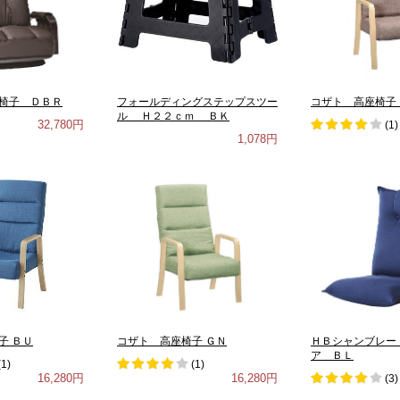
椅子 ＤＢＲ
フォールディングステップスツー
コザト 高座椅子
ル Ｈ２２ｃｍ ＢＫ
32,780円
(
1
)
1,078円
子 ＢＵ
コザト 高座椅子 ＧＮ
ＨＢシャンブレー
ア ＢＬ
(
1
)
(
1
)
16,280円
16,280円
(
3
)