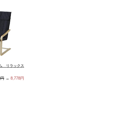
ム リラックス
0円
→
8,778円