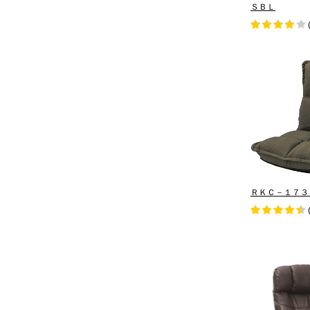
ＳＢＬ
ＲＫＣ－１７３