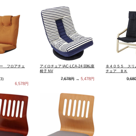
ー フロアチェ
アイロチェア IAC-LCA-24 回転座
８４０５５ スリ
椅子 NV
チェア ＢＫ
7,678円
→
5,478円
9,68
(
3
)
6,578円