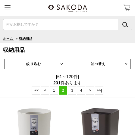
何かお探しですか？
ホーム
>
収納用品
収納用品
絞り込む
並べ替え
∨
∨
[61～120件]
231
件あります
|<<
<
1
2
3
4
>
>>|