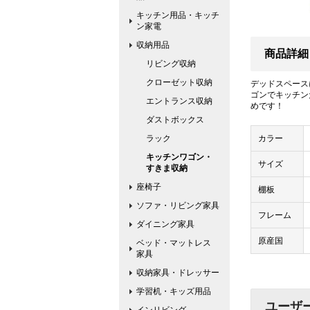
キッチン用品・キッチ
ン家電
収納用品
商品詳細
リビング収納
クローゼット収納
デッドスペース
ゴンでキッチン
エントランス収納
めです！
ダストボックス
ラック
カラー
キッチンワゴン・
サイズ
すきま収納
座椅子
棚板
ソファ・リビング家具
フレーム
ダイニング家具
原産国
ベッド・マットレス
家具
収納家具・ドレッサー
学習机・キッズ用品
ユーザ