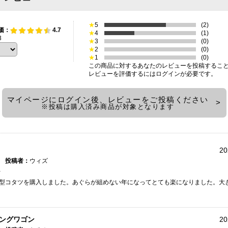
★
5
(2)
価：
4.7
★
4
(1)
3
★
3
(0)
★
2
(0)
★
1
(0)
この商品に対するあなたのレビューを投稿するこ
レビューを評価するには
ログイン
が必要です。
マイページにログイン後、レビューをご投稿ください
※投稿は購入済み商品が対象となります
20
投稿者：
ウィズ
ン
型コタツを購入しました。あぐらが組めない年になってとても楽になりました。大
ングワゴン
20