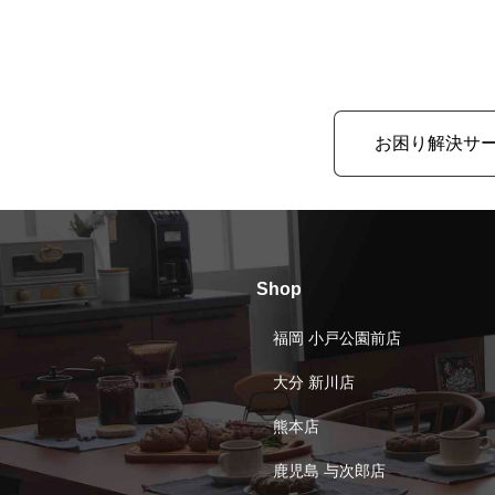
お困り解決サ
Shop
福岡 小戸公園前店
大分 新川店
熊本店
鹿児島 与次郎店