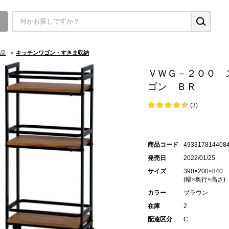
▼
品
>
キッチンワゴン・すきま収納
ＶＷＧ－２００ 
ゴン ＢＲ
(3)
商品コード
493317814408
発売日
2022/01/25
サイズ
390×200×840
(幅×奥行×高さ)
カラー
ブラウン
在庫
2
配達区分
C