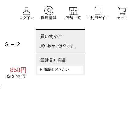
ログイン
採用情報
店舗一覧
ご利用ガイド
カート
買い物かご
 Ｓ－２
買い物かごは空です...
最近見た商品
858円
履歴を残さない
(税抜 780円)
5