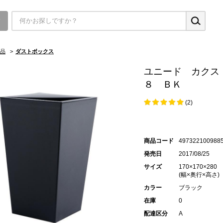
▼
品
>
ダストボックス
ユニード カクス
８ ＢＫ
(2)
商品コード
497322100988
発売日
2017/08/25
サイズ
170×170×280
(幅×奥行×高さ)
カラー
ブラック
在庫
0
配達区分
A