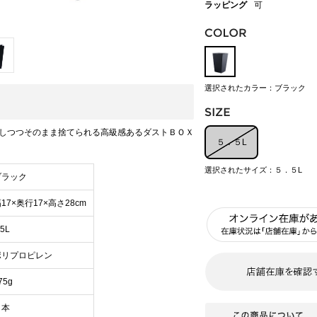
ラッピング
可
選択されたカラー：ブラック
しつつそのまま捨てられる高級感あるダストＢＯＸ
５．５L
選択されたサイズ：５．５L
ブラック
17×奥行17×高さ28cm
.5L
ポリプロピレン
75g
日本