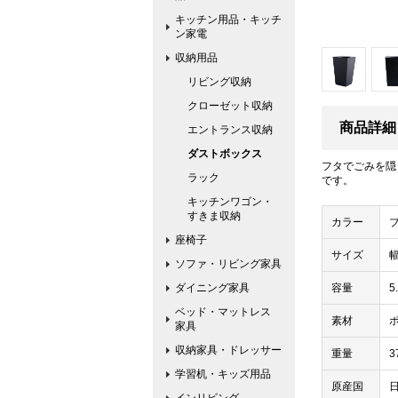
キッチン用品・キッチ
ン家電
収納用品
リビング収納
クローゼット収納
商品詳細
エントランス収納
ダストボックス
フタでごみを隠
ラック
です。
キッチンワゴン・
すきま収納
カラー
座椅子
サイズ
幅
ソファ・リビング家具
ダイニング家具
容量
5
ベッド・マットレス
素材
家具
収納家具・ドレッサー
重量
3
学習机・キッズ用品
原産国