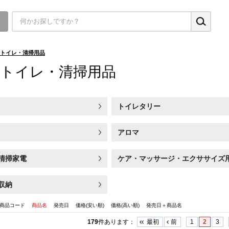
▼
トイレ・清掃用品
トイレ・清掃用品
トイレタリー
アロマ
清掃家電
ケア・マッサージ・エクササイズ
収納
商品コード
商品名
発売日
価格(安い順)
価格(高い順)
発売日＋商品名
179
件あります
：
最初
前
1
2
3