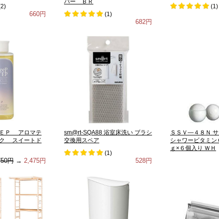
パー ＢＲ
(
2
)
(
1
)
660円
(
1
)
682円
ＥＰ アロマテ
sm@rt-SQA88 浴室床洗い ブラシ
ＳＳＶ―４８Ｎ 
ク スイートド
交換用スペア
シャワービタミン
ｇ×６個入り ＷＨ
(
1
)
750円
→
2,475円
528円