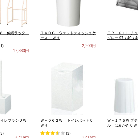
１８ 伸縮ラック
ＴＡＯＧ ウェットティッシュケ
ＴＲ－０１Ｌ チ
ース ＷＨ
グレー 97ｘ40ｘ4
2,200円
(
1
)
17,380円
イレブラシ 0 Ｗ
Ｗ－０６２Ｗ トイレポット 0
Ｗ－１７５Ｗ プ
ＷＨ
ル はみがき 0 Ｗ
(
3
)
(
3
)