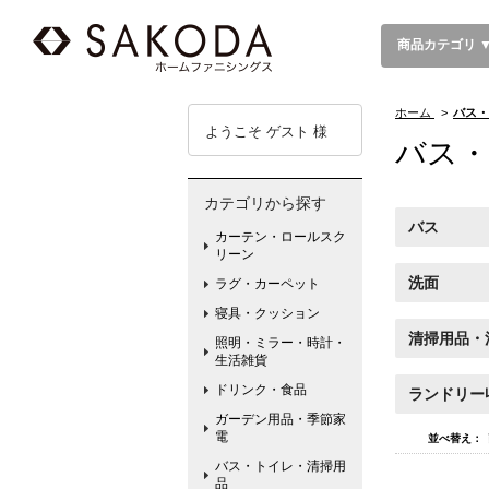
商品カテゴリ 
ホーム
>
バス・
ようこそ ゲスト 様
バス・
カテゴリから探す
バス
カーテン・ロールスク
リーン
洗面
ラグ・カーペット
寝具・クッション
清掃用品・
照明・ミラー・時計・
生活雑貨
ドリンク・食品
ランドリー
ガーデン用品・季節家
電
並べ替え：
バス・トイレ・清掃用
品