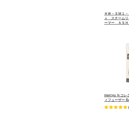
ＨＷ－ＳＭ１－
ｙ スチームリ
ーマー ＡＳＨ
mercyu Ｎコ
ィフューザー BA