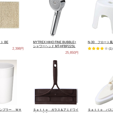
ト BE
MYTREX HIHO FINE BUBBLE+
N-30 フロート
シャワーヘッド MT-HFBP22SL
2,398円
(
1
)
25,850円
ンブラー ＷＨ
Ｓａｔｔｏ ガラス＆アミドワイ
Ｓａｔｔｏ バス