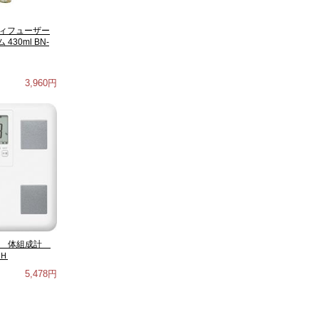
ドディフューザー
30ml BN-
3,960円
タ 体組成計
Ｈ
5,478円