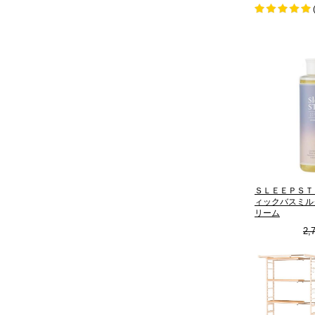
ＳＬＥＥＰＳＴ
ィックバスミル
リーム
2,