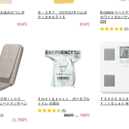
わあわひつじボ
Ｂ－３８７ のびのびきりんボ
B-nature リー
ディタオル 0 ＹＥ
ホワイトガルバナム 4
009
814円
814円
(
2
)
1 ＭＯＭｉＬＵＸ
Ｅｍｅｒｇｅｎｃｙ ポータブル
ＦＳ４００ タニ
シートマッサージ
トイレ ６回分
ＦｉｔＳｃａｎ Ｗ
(
5
)
880円
→
748円
(
2
)
21,780円