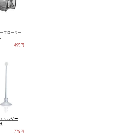
ューブローラー
5
495円
ティクルジー
Ｈ
779円