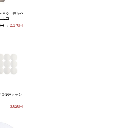
－ＭＯ 持ちや
 モカ
8円
→
2,178円
ュマロ便座クッシ
3,828円