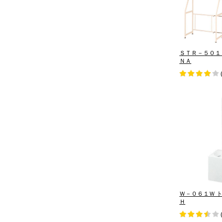
ＳＴＲ－５０
ＮＡ
Ｗ－０６１Ｗ ト
Ｈ