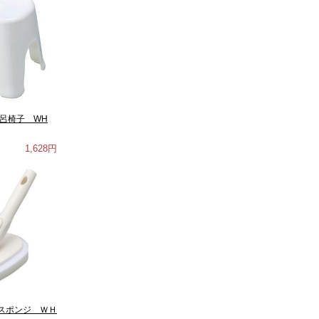
風呂椅子 WH
1,628円
スポンジ ＷＨ