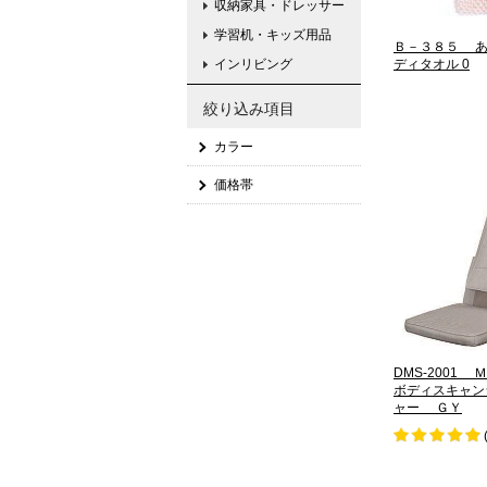
収納家具・ドレッサー
学習机・キッズ用品
Ｂ－３８５ あ
インリビング
ディタオル 0
絞り込み項目
カラー
価格帯
DMS-200
ボディスキャン
ャー ＧＹ