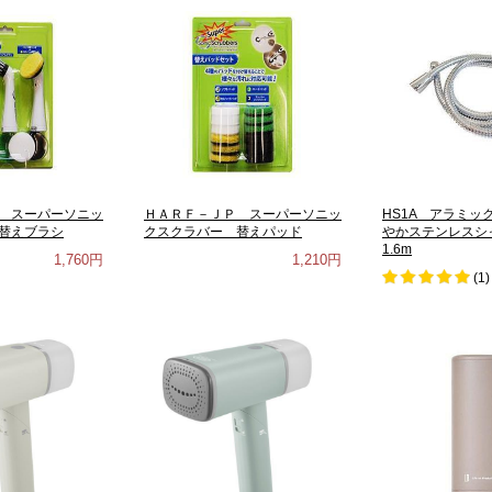
 スーパーソニッ
ＨＡＲＦ－ＪＰ スーパーソニッ
HS1A アラミッ
替えブラシ
クスクラバー 替えパッド
やかステンレスシ
1.6m
1,760円
1,210円
(
1
)