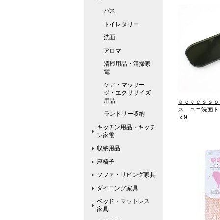
バス
トイレタリー
洗面
アロマ
清掃用品・清掃家
電
ケア・マッサー
ジ・エクササイズ
用品
ａｃｃｅｓｓｏ
ス ユニ洗面トレー
ランドリー収納
ｘ9
キッチン用品・キッチ
ン家電
収納用品
座椅子
ソファ・リビング家具
ダイニング家具
ベッド・マットレス
家具