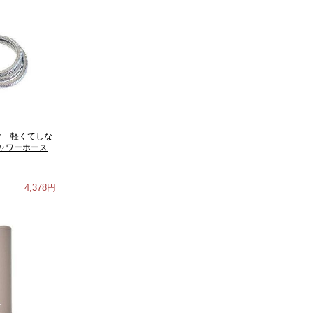
ク 軽くてしな
ャワーホース
4,378円