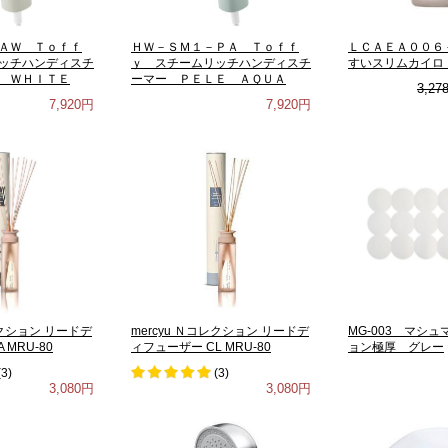
ＡＷ Ｔｏｆｆ
ＨＷ－ＳＭ１－ＰＡ Ｔｏｆｆ
ＬＣＡＥＡ００６
ッチハンディスチ
ｙ スチームリッチハンディスチ
すいスリムカイロ
 ＷＨＩＴＥ
ーマー ＰＥＬＥ ＡＱＵＡ
3,27
7,920円
7,920円
レクション リードデ
mercyu Ｎコレクション リードデ
MG-003 マシ
 MRU-80
ィフューザー CL MRU-80
ョン極厚 グレー
(
3
)
(
3
)
3,080円
3,080円