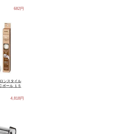
682円
サロンスタイル
Ｃボール １５
4,818円