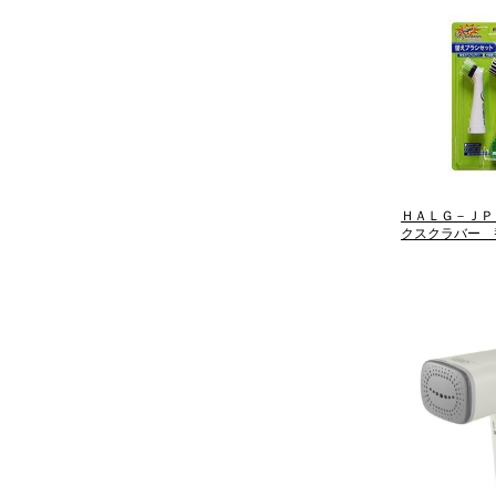
ＨＡＬＧ－ＪＰ
クスクラバー 