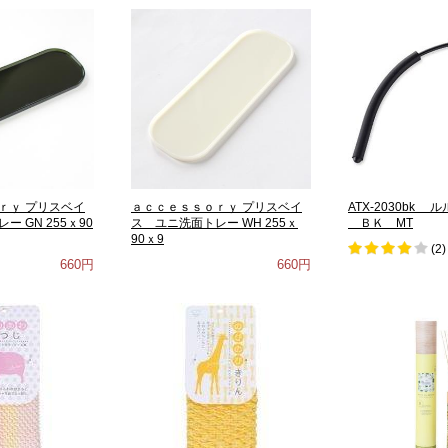
ｒｙ プリスベイ
ａｃｃｅｓｓｏｒｙ プリスベイ
ATX-2030bk
 GN 255ｘ90
ス ユニ洗面トレー WH 255ｘ
ＢＫ MT
90ｘ9
(
2
)
660円
660円