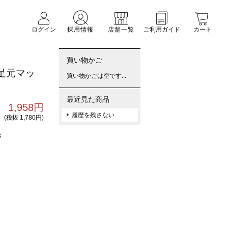
ログイン
採用情報
店舗一覧
ご利用ガイド
カート
買い物かご
足元マッ
買い物かごは空です...
最近見た商品
1,958円
履歴を残さない
(税抜 1,780円)
3