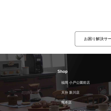
お困り解決サ
Shop
福岡 小戸公園前店
大分 新川店
熊本店