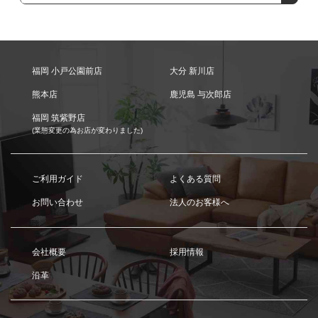
福岡 小戸公園前店
大分 新川店
熊本店
鹿児島 与次郎店
福岡 筑紫野店
(業態変更の為お店が変わりました)
ご利用ガイド
よくある質問
お問い合わせ
法人のお客様へ
会社概要
採用情報
沿革