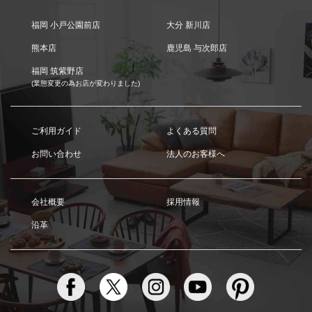
福岡 小戸公園前店
大分 新川店
熊本店
鹿児島 与次郎店
福岡 筑紫野店
(業態変更の為お店が変わりました)
ご利用ガイド
よくある質問
お問い合わせ
法人のお客様へ
会社概要
採用情報
沿革