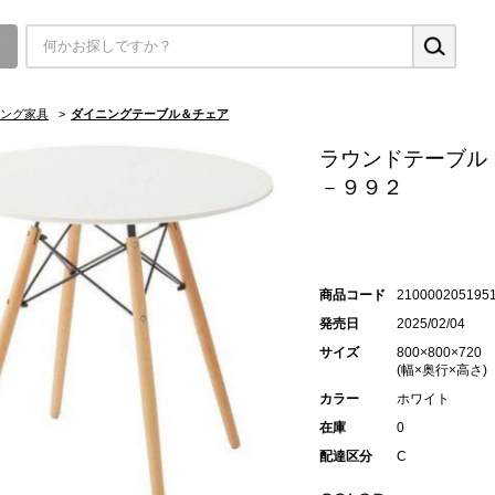
▼
ング家具
>
ダイニングテーブル＆チェア
ラウンドテーブル 
－９９２
商品コード
210000205195
発売日
2025/02/04
サイズ
800×800×720
(幅×奥行×高さ)
カラー
ホワイト
在庫
0
配達区分
C