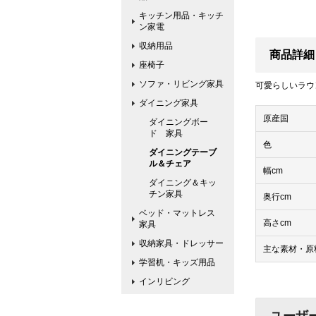
キッチン用品・キッチ
ン家電
収納用品
商品詳細
座椅子
ソファ・リビング家具
可愛らしいラウ
ダイニング家具
原産国
ダイニングボー
ド 家具
色
ダイニングテーブ
ル＆チェア
幅cm
ダイニング＆キッ
チン家具
奥行cm
ベッド・マットレス
高さcm
家具
収納家具・ドレッサー
主な素材・原
学習机・キッズ用品
インリビング