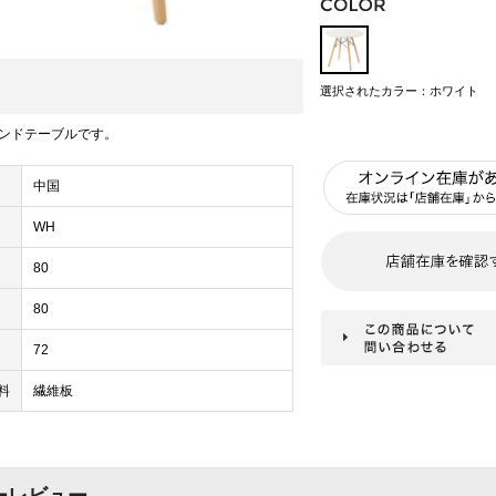
選択されたカラー：ホワイト
ンドテーブルです。
中国
WH
80
80
72
料
繊維板