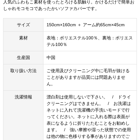
人気のふわもこ素材を使ったとろける肌触り。かけるだけで簡単お
しゃれモコモコであったかいソファカバーです。
サイズ
150cm×160cm ＋ アーム約65cm×45cm
素材
表地：ポリエステル100％、裏地：ポリエス
テル100％
生産国
中国
取り扱い方法
ご使用及びクリーニング中に毛羽が抜ける
ことがありますが品質には問題ありませ
ん。
洗濯情報
漂白剤は使用しないで下さい。 / ドライ
クリーニングはできません。 / お洗濯は
ネットに入れて洗濯機の手洗いモードで行
ってください。ネットに入れる際は表面が
表になるように折りたたむことをお勧めし
ます。 / 強い摩擦や湿った状態での使用
は他の物に色移りする事がありますのでご