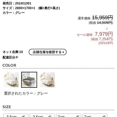
発売日：2024/12/01
サイズ：2800×1700×1 (幅×奥行×高さ)
カラー：グレー
15,959円
通常価格:
14,509円
(税抜
)
↓
7,979円
セール価格:
7,254円
(税抜
)
(50%OFF)
ネット在庫:10
配達区分:F
選択されたカラー：グレー
3.5cm ボ
3.5cm ボ
7cm ボ
7cm ボ