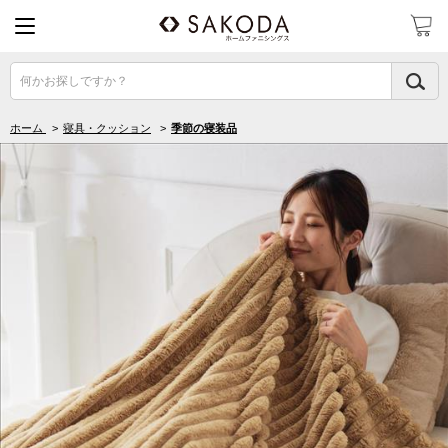
何かお探しですか？
ホーム
>
寝具・クッション
>
季節の寝装品