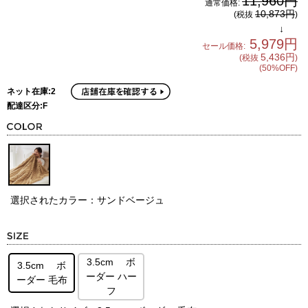
11,960円
通常価格:
10,873円
(税抜
)
↓
5,979円
セール価格:
5,436円
(税抜
)
(50%OFF)
ネット在庫:2
配達区分:F
選択されたカラー：サンドベージュ
3.5cm ボ
3.5cm ボ
ーダー ハー
ーダー 毛布
フ