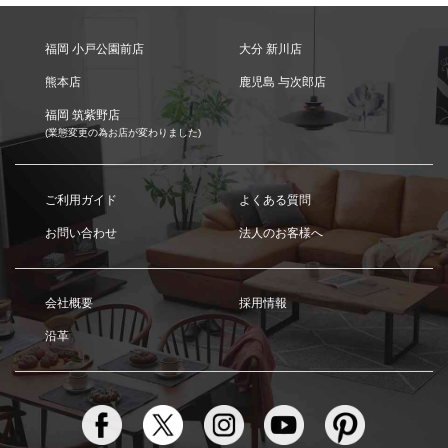
福岡 小戸公園前店
大分 新川店
熊本店
鹿児島 与次郎店
福岡 筑紫野店
(業態変更の為お店が変わりました)
ご利用ガイド
よくある質問
お問い合わせ
法人のお客様へ
会社概要
採用情報
沿革