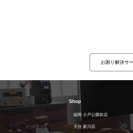
お困り解決サ
Shop
福岡 小戸公園前店
大分 新川店