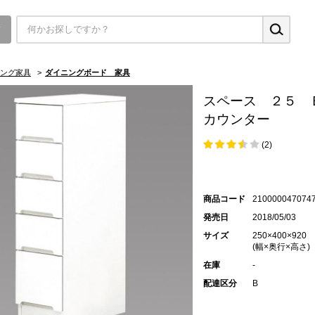
▼
ング家具
>
ダイニングボード 家具
スペース ２５ 
カウンター
(2)
商品コード
210000047074
発売日
2018/05/03
サイズ
250×400×920
(幅×奥行×高さ)
在庫
-
配達区分
B