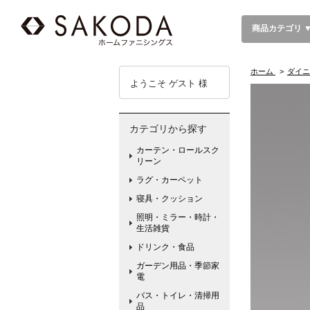
商品カテゴリ 
ホーム
>
ダイニ
ようこそ ゲスト 様
カテゴリから探す
カーテン・ロールスク
リーン
ラグ・カーペット
寝具・クッション
照明・ミラー・時計・
生活雑貨
ドリンク・食品
ガーデン用品・季節家
電
バス・トイレ・清掃用
品