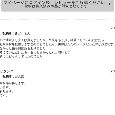
マイページにログイン後、レビューをご投稿ください
※投稿は購入済み商品が対象となります
20
投稿者：
みどりまん
ので通常より安くは買えましたが、外見をもう少し綺麗にしていただけたら…
も緩衝材を使用しますとのことでしたが、実際はただのラップだったのが残念です
なかった傷も何箇所もありました
考えていただけたら、もっと良かったなと思います
的にはピッタリでしたのでした
ッタンコ
20
投稿者：
だんぼ
高級感があります。
います。
あります。
です。