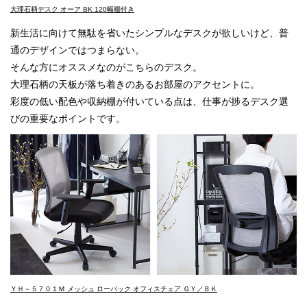
大理石柄デスク オーア BK 120幅棚付き
新生活に向けて無駄を省いたシンプルなデスクが欲しいけど、普
通のデザインではつまらない。
そんな方にオススメなのがこちらのデスク。
大理石柄の天板が落ち着きのあるお部屋のアクセントに。
彩度の低い配色や収納棚が付いている点は、仕事が捗るデスク選
びの重要なポイントです。
ＹＨ－５７０１Ｍ メッシュ ローバック オフィスチェア ＧＹ／ＢＫ