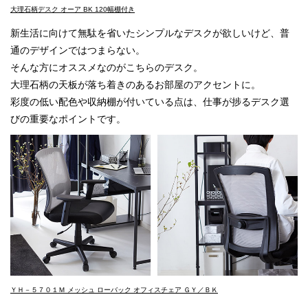
大理石柄デスク オーア BK 120幅棚付き
新生活に向けて無駄を省いたシンプルなデスクが欲しいけど、普
通のデザインではつまらない。
そんな方にオススメなのがこちらのデスク。
大理石柄の天板が落ち着きのあるお部屋のアクセントに。
彩度の低い配色や収納棚が付いている点は、仕事が捗るデスク選
びの重要なポイントです。
ＹＨ－５７０１Ｍ メッシュ ローバック オフィスチェア ＧＹ／ＢＫ