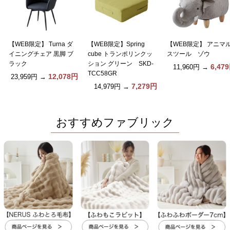
【WEB限定】 Turna ダ
【WEB限定】Spring
【WEB限定】 アニマ
イニングチェア 黒脚 ブ
cube トランポリンクッ
スツール ゾウ
ラック
ション グリーン SKD-
6,47
11,960円
→
TCC58GR
12,078円
23,959円
→
7,279円
14,979円
→
おすすめファブリック