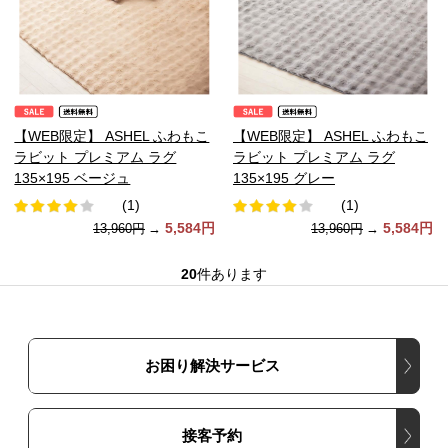
【WEB限定】 ASHEL ふわもこ
【WEB限定】 ASHEL ふわもこ
ラビット プレミアム ラグ
ラビット プレミアム ラグ
135×195 ベージュ
135×195 グレー
(1)
(1)
5,584円
5,584円
13,960円
→
13,960円
→
20
件あります
お困り解決サービス
接客予約