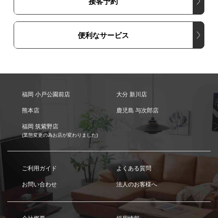
接客予約
便利なサービス
福岡 小戸公園前店
大分 新川店
熊本店
鹿児島 与次郎店
福岡 筑紫野店
(業態変更の為お店が変わりました)
ご利用ガイド
よくある質問
お問い合わせ
法人のお客様へ