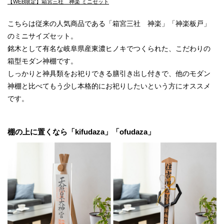
【WEB限定】箱宮三社 神楽 ミニセット
こちらは従来の人気商品である「箱宮三社 神楽」「神楽板戸」
のミニサイズセット。
銘木として有名な岐阜県産東濃ヒノキでつくられた、こだわりの
箱型モダン神棚です。
しっかりと神具類をお祀りできる膳引き出し付きで、他のモダン
神棚と比べてもう少し本格的にお祀りしたいという方にオススメ
です。
棚の上に置くなら「kifudaza」「ofudaza」