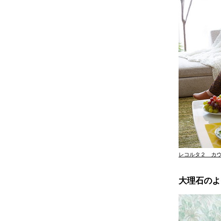
レコルタ２ カウ
大理石のよ