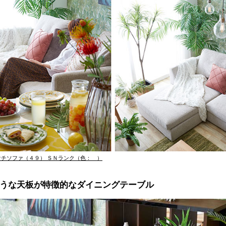
チソファ（４９） ＳＮランク（色： ）
うな天板が特徴的なダイニングテーブル