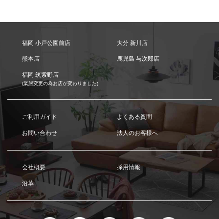
福岡 小戸公園前店
大分 新川店
熊本店
鹿児島 与次郎店
福岡 筑紫野店
(業態変更の為お店が変わりました)
ご利用ガイド
よくある質問
お問い合わせ
法人のお客様へ
会社概要
採用情報
沿革