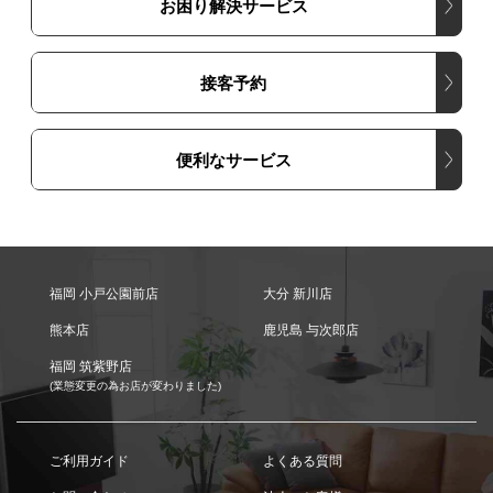
お困り解決サービス
接客予約
便利なサービス
福岡 小戸公園前店
大分 新川店
熊本店
鹿児島 与次郎店
福岡 筑紫野店
(業態変更の為お店が変わりました)
ご利用ガイド
よくある質問