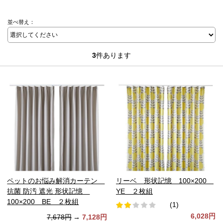
並べ替え：
3
件あります
ペットのお悩み解消カーテン
リーベ 形状記憶 100×200
抗菌 防汚 遮光 形状記憶
YE ２枚組
100×200 BE ２枚組
(1)
6,028円
7,678円
→
7,128円