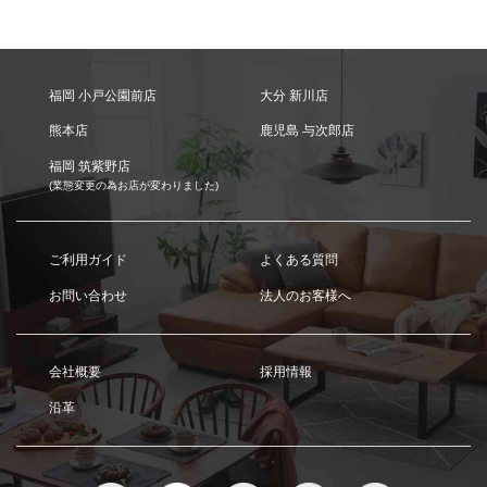
福岡 小戸公園前店
大分 新川店
熊本店
鹿児島 与次郎店
福岡 筑紫野店
(業態変更の為お店が変わりました)
ご利用ガイド
よくある質問
お問い合わせ
法人のお客様へ
会社概要
採用情報
沿革