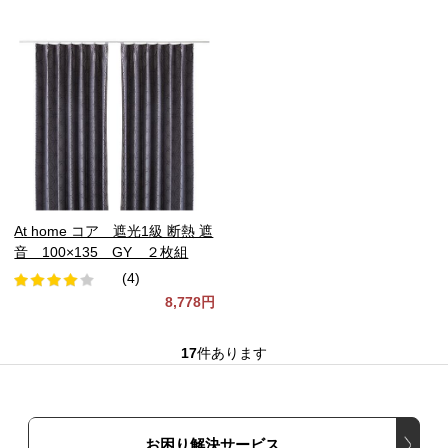
At home コア 遮光1級 断熱 遮
音 100×135 GY ２枚組
(4)
8,778円
17
件あります
お困り解決サービス