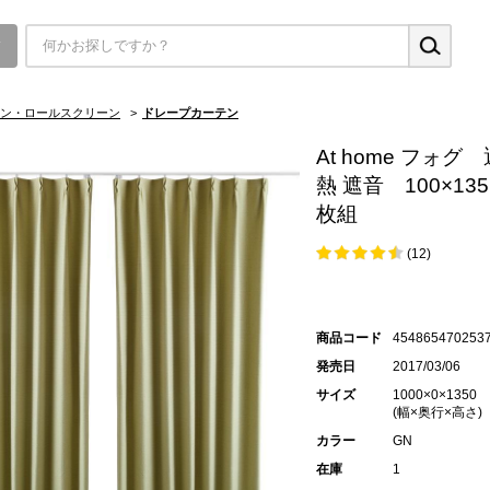
▼
ン・ロールスクリーン
>
ドレープカーテン
At home フォグ
熱 遮音 100×13
枚組
(12)
商品コード
454865470253
発売日
2017/03/06
サイズ
1000×0×1350
(幅×奥行×高さ)
カラー
GN
在庫
1