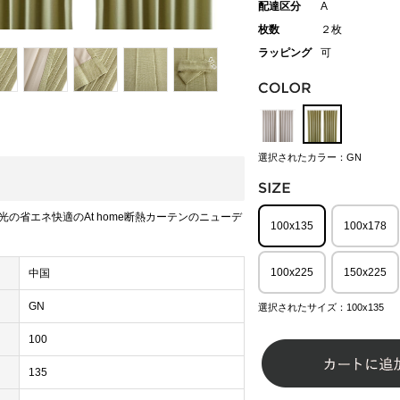
配達区分
A
枚数
２枚
ラッピング
可
選択されたカラー：GN
光の省エネ快適のAt home断熱カーテンのニューデ
100x135
100x178
100x225
150x225
中国
GN
選択されたサイズ：100x135
100
135