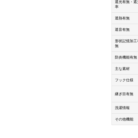
遮光有無・遮
率
遮熱有無
遮音有無
形状記憶加工
無
防炎機能有無
主な素材
フック仕様
継ぎ目有無
洗濯情報
その他機能