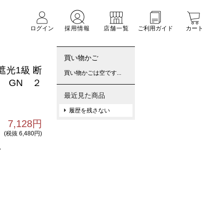
ログイン
採用情報
店舗一覧
ご利用ガイド
カート
買い物かご
 遮光1級 断
買い物かごは空です...
5 GN ２
最近見た商品
履歴を残さない
7,128円
(税抜 6,480円)
7