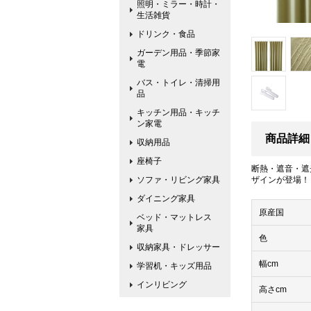
照明・ミラー・時計・
生活雑貨
ドリンク・食品
ガーデン用品・季節家
電
バス・トイレ・清掃用
品
キッチン用品・キッチ
ン家電
商品詳細
収納用品
座椅子
断熱・遮音・遮
ソファ・リビング家具
ザインが登場！
ダイニング家具
原産国
ベッド・マットレス
家具
色
収納家具・ドレッサー
幅cm
学習机・キッズ用品
インリビング
高さcm