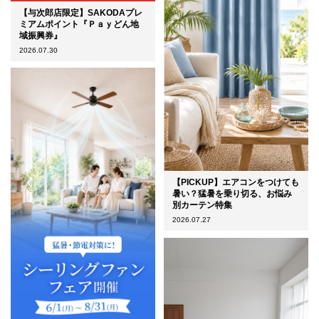
【与次郎店限定】SAKODAプレ
ミアムポイント『Ｐａｙどん地
域振興券』
2026.07.30
【PICKUP】エアコンをつけても
暑い？猛暑を乗り切る、お悩み
別カーテン特集
2026.07.27