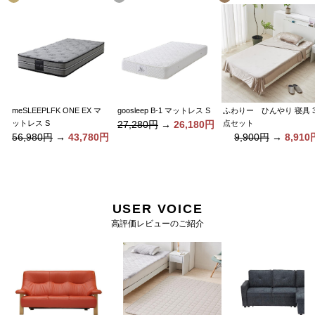
ふわりー ひんやり 寝具 
meSLEEPLFK ONE EX マ
goosleep B-1 マットレス S
点セット
ットレス S
27,280円
→
26,180円
9,900円
→
8,910
56,980円
→
43,780円
USER VOICE
高評価レビューのご紹介