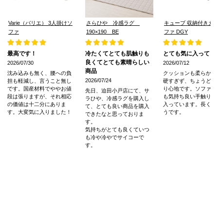
Varie（バリエ） 3人掛けソ
さらひや 冷感ラグ
キューブ 収納付きカ
ファ
190×190 BE
ファ DGY
最高です！
冷たくてとても肌触りも
とても気に入ってま
良くてとても素晴らしい
2026/07/30
2026/07/12
商品
沈み込みも無く、腰への負
クッションも柔らかす
2026/07/24
担も軽減し、言うこと無し
硬すぎず、ちょうど良
です。国産材料でややお値
り心地です。ソファー
先日、迫田小戸店にて、サ
段は張りますが、それ相応
も気持ち良い手触りで
ラひや、冷感ラグを購入し
の価値は十二分にありま
入っています。長く使
て、とても良い商品を購入
す。大変気に入りました！
うです。
できたなと思っておりま
す。
気持ちがとても良くていつ
も冷や冷やでサイコーで
す。