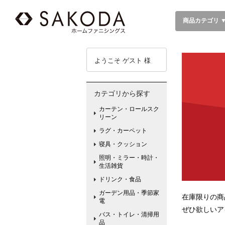
商品カテゴリ 
ようこそ ゲスト 様
カテゴリから探す
カーテン・ロールスク
リーン
ラグ・カーペット
寝具・クッション
照明・ミラー・時計・
生活雑貨
ドリンク・食品
ガーデン用品・季節家
在庫限りの商
電
ぜひ欲しいア
バス・トイレ・清掃用
品