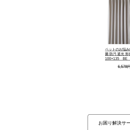
ペットのお悩み
菌 防汚 遮光 
100×135 B
6,578
お困り解決サ