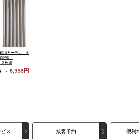
解消カーテン 抗
形状記憶
E ２枚組
→
6,358円
円
ービス
接客予約
便利