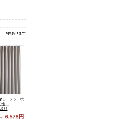
4
件あります
消カーテン 抗
状記憶
２枚組
→
6,578円