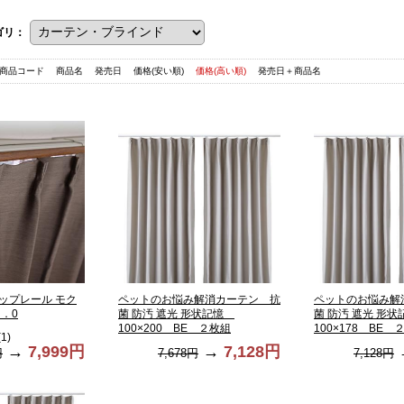
ゴリ：
商品コード
商品名
発売日
価格(安い順)
価格(高い順)
発売日＋商品名
ップレール モク
ペットのお悩み解消カーテン 抗
ペットのお悩み解
．0
菌 防汚 遮光 形状記憶
菌 防汚 遮光 形
100×200 BE ２枚組
100×178 BE 
(
1
)
→
7,999円
→
7,128円
円
7,678円
7,128円