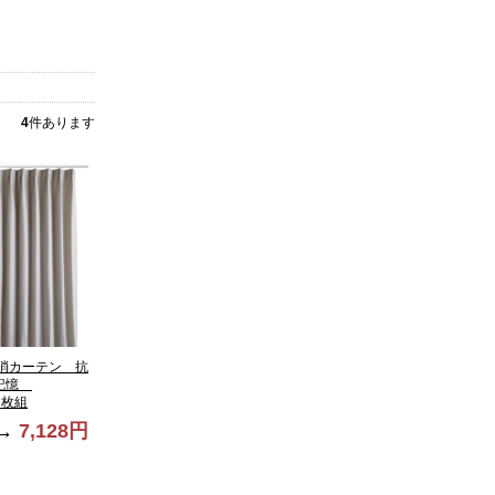
4
件あります
消カーテン 抗
状記憶
２枚組
→
7,128円