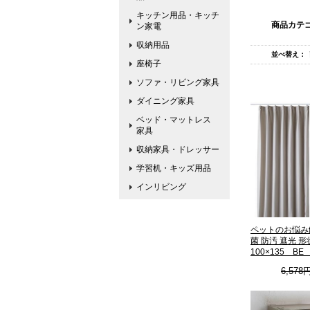
キッチン用品・キッチ
商品カテ
ン家電
収納用品
並べ替え：
座椅子
ソファ・リビング家具
ダイニング家具
ベッド・マットレス
家具
収納家具・ドレッサー
学習机・キッズ用品
インリビング
ペットのお悩み
菌 防汚 遮光 
100×135 B
6,578