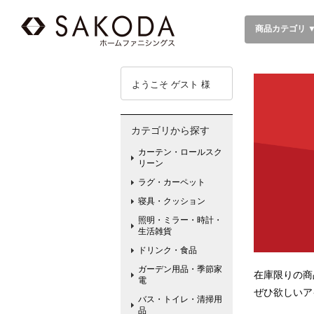
商品カテゴリ 
ようこそ ゲスト 様
カテゴリから探す
カーテン・ロールスク
リーン
ラグ・カーペット
寝具・クッション
照明・ミラー・時計・
生活雑貨
ドリンク・食品
ガーデン用品・季節家
在庫限りの商
電
ぜひ欲しいア
バス・トイレ・清掃用
品