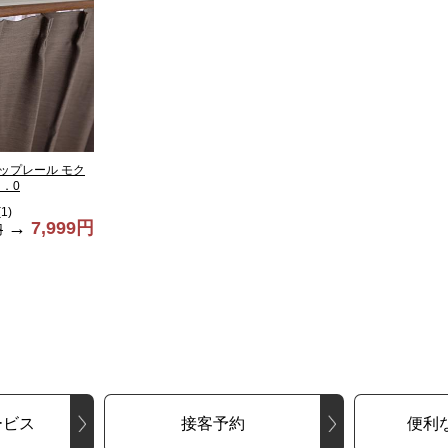
ップレール モク
．0
(
1
)
→
7,999円
円
ービス
接客予約
便利