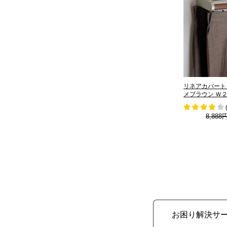
リネアカバート
メブラウン Ｗ２
8,888
お困り解決サ