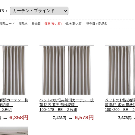
ゴリ：
商品コード
商品名
発売日
価格(安い順)
価格(高い順)
発売日＋商品名
解消カーテン 抗
ペットのお悩み解消カーテン 抗
ペットのお悩み解
形状記憶
菌 防汚 遮光 形状記憶
菌 防汚 遮光 形
E ２枚組
100×178 BE ２枚組
100×200 BE 
→
6,358円
→
6,578円
円
7,128円
7,678円