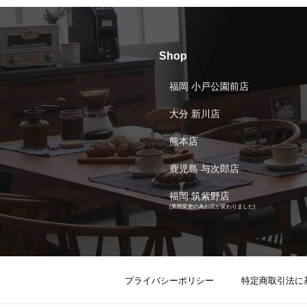
Shop
福岡 小戸公園前店
大分 新川店
熊本店
鹿児島 与次郎店
福岡 筑紫野店
(業態変更の為お店が変わりました)
プライバシーポリシー
特定商取引法に