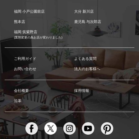
福岡 小戸公園前店
大分 新川店
熊本店
鹿児島 与次郎店
福岡 筑紫野店
(業態変更の為お店が変わりました)
ご利用ガイド
よくある質問
お問い合わせ
法人のお客様へ
会社概要
採用情報
沿革