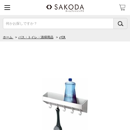
何かお探しですか？
ホーム
>
バス・トイレ・清掃用品
>
バス