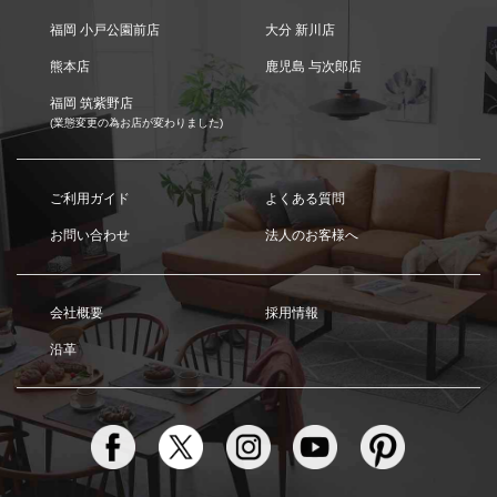
福岡 小戸公園前店
大分 新川店
熊本店
鹿児島 与次郎店
福岡 筑紫野店
(業態変更の為お店が変わりました)
ご利用ガイド
よくある質問
お問い合わせ
法人のお客様へ
会社概要
採用情報
沿革