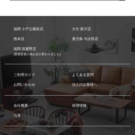
福岡 小戸公園前店
大分 新川店
熊本店
鹿児島 与次郎店
福岡 筑紫野店
(業態変更の為お店が変わりました)
ご利用ガイド
よくある質問
お問い合わせ
法人のお客様へ
会社概要
採用情報
沿革