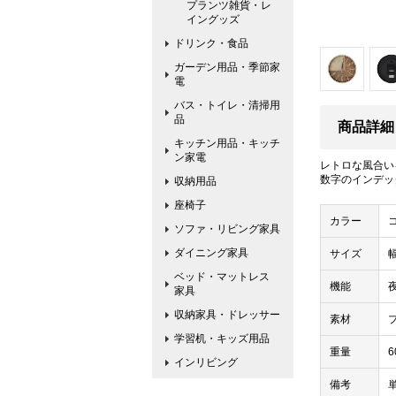
プランツ雑貨・レ
イングッズ
ドリンク・食品
ガーデン用品・季節家
電
バス・トイレ・清掃用
品
商品詳細
キッチン用品・キッチ
ン家電
レトロな風合い
数字のインデッ
収納用品
座椅子
カラー
ソファ・リビング家具
ダイニング家具
サイズ
幅
ベッド・マットレス
機能
家具
収納家具・ドレッサー
素材
学習机・キッズ用品
重量
6
インリビング
備考