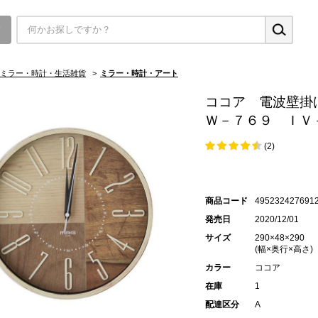
▼
ミラー・時計・生活雑貨
>
ミラー・時計・アート
ココア 電波壁
Ｗ－７６９ ＩＶ
(2)
商品コード
495232427691
発売日
2020/12/01
サイズ
290×48×290
(幅×奥行×高さ)
カラー
ココア
在庫
1
配達区分
A