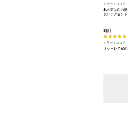
カラー：ココア
私の家は白の壁
良いアクセント
時計
カラー：ココア
オシャレで家の