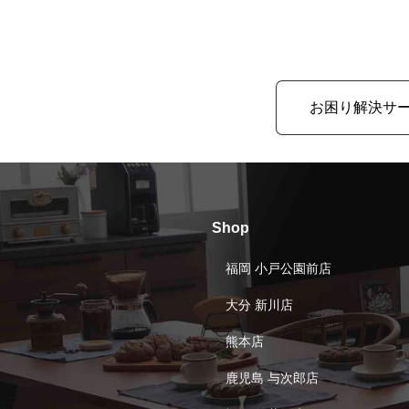
お困り解決サ
Shop
福岡 小戸公園前店
大分 新川店
熊本店
鹿児島 与次郎店