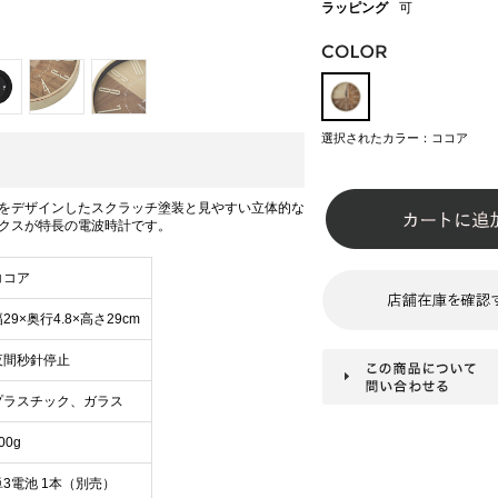
ラッピング
可
選択されたカラー：ココア
をデザインしたスクラッチ塗装と見やすい立体的な
クスが特長の電波時計です。
ココア
29×奥行4.8×高さ29cm
夜間秒針停止
プラスチック、ガラス
00g
単3電池 1本（別売）