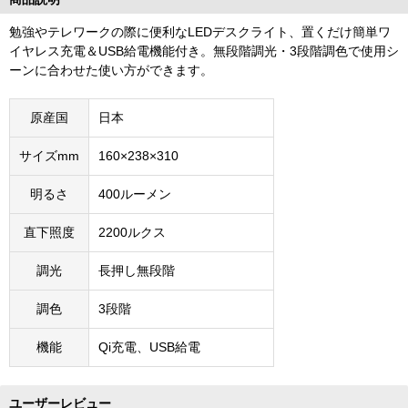
勉強やテレワークの際に便利なLEDデスクライト、置くだけ簡単ワ
イヤレス充電＆USB給電機能付き。無段階調光・3段階調色で使用シ
ーンに合わせた使い方ができます。
原産国
日本
サイズmm
160×238×310
明るさ
400ルーメン
直下照度
2200ルクス
調光
長押し無段階
調色
3段階
機能
Qi充電、USB給電
ユーザーレビュー