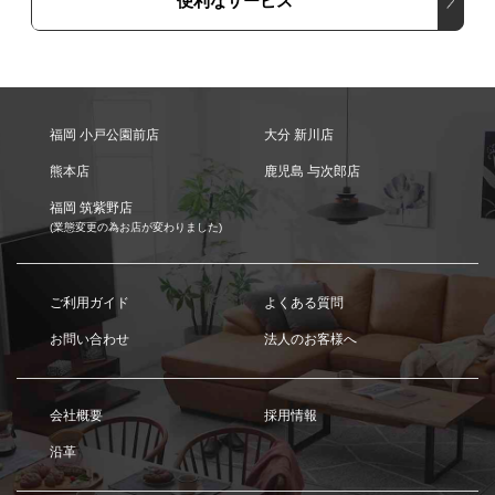
便利なサービス
福岡 小戸公園前店
大分 新川店
熊本店
鹿児島 与次郎店
福岡 筑紫野店
(業態変更の為お店が変わりました)
ご利用ガイド
よくある質問
お問い合わせ
法人のお客様へ
会社概要
採用情報
沿革