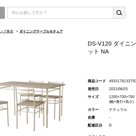
▼
ング家具
>
ダイニングテーブル＆チェア
DS-V120 ダイ
ット NA
商品コード
493317813375
発売日
2021/06/25
サイズ
1200×700×700
(幅×奥行×高さ)
カラー
ナチュラル
在庫
-
配達区分
D