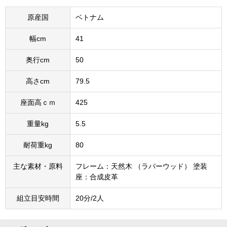
原産国
ベトナム
幅cm
41
奥行cm
50
高さcm
79.5
座面高ｃｍ
425
重量kg
5.5
耐荷重kg
80
主な素材・原料
フレーム：天然木 （ラバーウッド） 塗装
座：合成皮革
組立目安時間
20分/2人