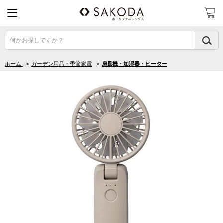
何かお探しですか？
ホーム
>
ガーデン用品・季節家電
>
扇風機・加湿器・ヒーター