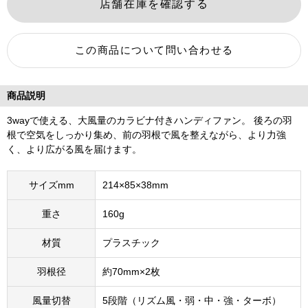
商品説明
3wayで使える、大風量のカラビナ付きハンディファン。 後ろの羽
根で空気をしっかり集め、前の羽根で風を整えながら、より力強
く、より広がる風を届けます。
サイズmm
214×85×38mm
重さ
160g
材質
プラスチック
羽根径
約70mm×2枚
風量切替
5段階（リズム風・弱・中・強・ターボ）