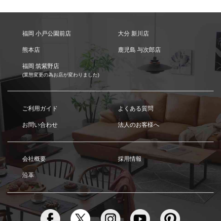
福岡 小戸公園前店
大分 新川店
熊本店
鹿児島 与次郎店
福岡 筑紫野店
(業態変更の為お店が変わりました)
ご利用ガイド
よくある質問
お問い合わせ
法人のお客様へ
会社概要
採用情報
沿革