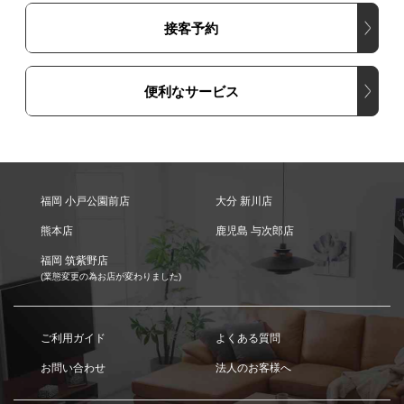
接客予約
便利なサービス
福岡 小戸公園前店
大分 新川店
熊本店
鹿児島 与次郎店
福岡 筑紫野店
(業態変更の為お店が変わりました)
ご利用ガイド
よくある質問
お問い合わせ
法人のお客様へ