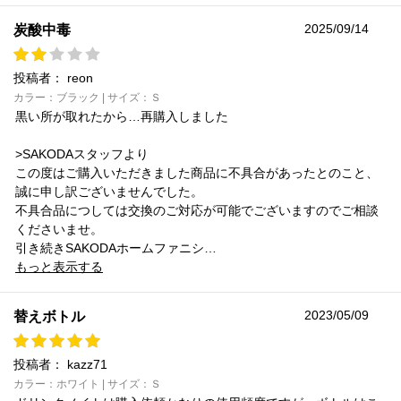
2025/09/14
炭酸中毒
投稿者：
reon
カラー：ブラック | サイズ：Ｓ
黒い所が取れたから…再購入しました
>SAKODAスタッフより
この度はご購入いただきました商品に不具合があったとのこと、
誠に申し訳ございませんでした。
不具合品につしては交換のご対応が可能でございますのでご相談
くださいませ。
引き続きSAKODAホームファニシ…
もっと表示する
2023/05/09
替えボトル
投稿者：
kazz71
カラー：ホワイト | サイズ：Ｓ