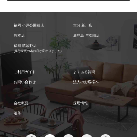
福岡 小戸公園前店
大分 新川店
熊本店
鹿児島 与次郎店
福岡 筑紫野店
(業態変更の為お店が変わりました)
ご利用ガイド
よくある質問
お問い合わせ
法人のお客様へ
会社概要
採用情報
沿革