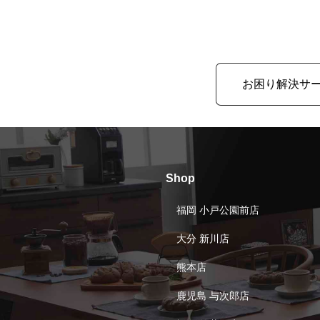
お困り解決サ
Shop
福岡 小戸公園前店
大分 新川店
熊本店
鹿児島 与次郎店