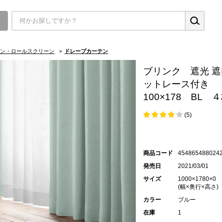
▼
ン・ロールスクリーン
>
ドレープカーテン
ブリンク 遮光 遮
ットレース付き
100×178 BL 
(5)
商品コード
454865488024
発売日
2021/03/01
サイズ
1000×1780×0
(幅×奥行×高さ)
カラー
ブルー
在庫
1