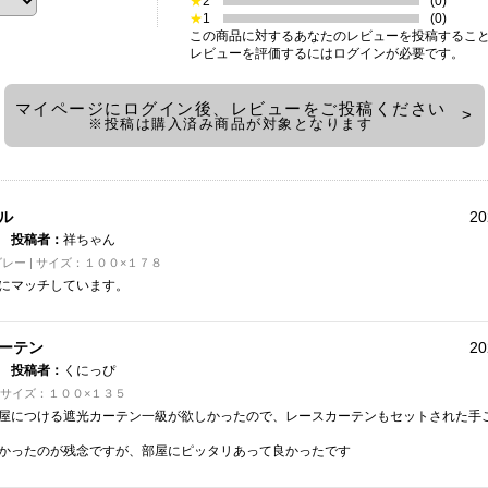
★
2
(0)
★
1
(0)
この商品に対するあなたのレビューを投稿するこ
レビューを評価するには
ログイン
が必要です。
マイページにログイン後、レビューをご投稿ください
※投稿は購入済み商品が対象となります
ル
20
投稿者：
祥ちゃん
レー | サイズ：１００×１７８
にマッチしています。
ーテン
20
投稿者：
くにっぴ
| サイズ：１００×１３５
屋につける遮光カーテン一級が欲しかったので、レースカーテンもセットされた手
かったのが残念ですが、部屋にピッタリあって良かったです