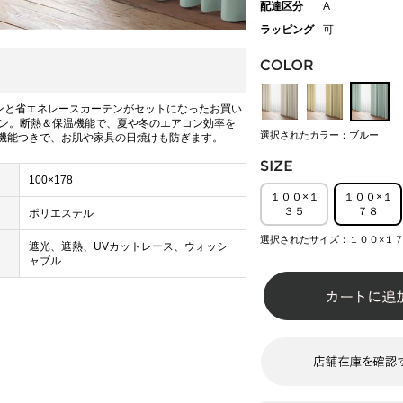
配達区分
A
ラッピング
可
ンと省エネレースカーテンがセットになったお買い
ン。断熱＆保温機能で、夏や冬のエアコン効率を
選択されたカラー：ブルー
ト機能つきで、お肌や家具の日焼けも防ぎます。
100×178
１００×１
１００×１
３５
７８
ポリエステル
選択されたサイズ：１００×１
遮光、遮熱、UVカットレース、ウォッシ
ャブル