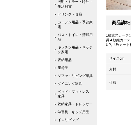
照明・ミラー・時計・
生活雑貨
ドリンク・食品
ガーデン用品・季節家
商品詳細
電
バス・トイレ・清掃用
1級遮光カーテ
品
得４枚組カーテ
UP。UVカッ
キッチン用品・キッチ
ン家電
サイズcm
収納用品
座椅子
素材
ソファ・リビング家具
仕様
ダイニング家具
ベッド・マットレス
家具
収納家具・ドレッサー
学習机・キッズ用品
インリビング