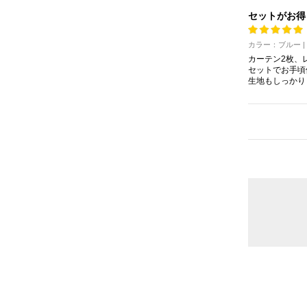
セットがお得
カラー：ブルー 
カーテン2枚、
セットでお手頃
生地もしっかり