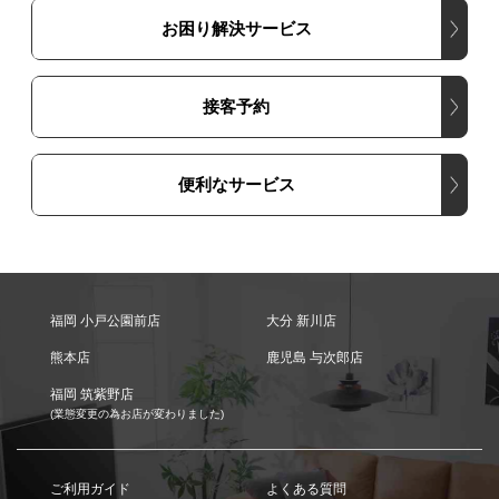
お困り解決サービス
接客予約
便利なサービス
福岡 小戸公園前店
大分 新川店
熊本店
鹿児島 与次郎店
福岡 筑紫野店
(業態変更の為お店が変わりました)
ご利用ガイド
よくある質問