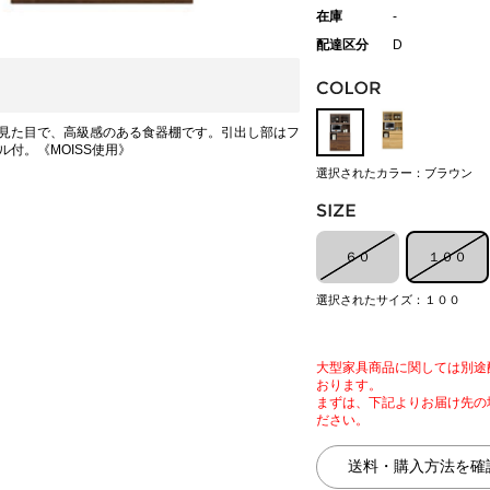
在庫
-
配達区分
D
見た目で、高級感のある食器棚です。引出し部はフ
ル付。《MOISS使用》
選択されたカラー：ブラウン
６０
１００
選択されたサイズ：１００
大型家具商品に関しては別途
おります。
まずは、下記よりお届け先の
ださい。