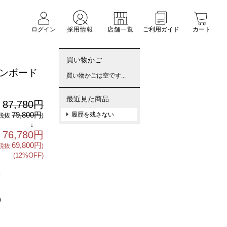
ログイン
採用情報
店舗一覧
ご利用ガイド
カート
買い物かご
プンボード
買い物かごは空です...
最近見た商品
87,780円
:
79,800円
履歴を残さない
(税抜
)
↓
76,780円
69,800円
(税抜
)
(12%OFF)
3
0