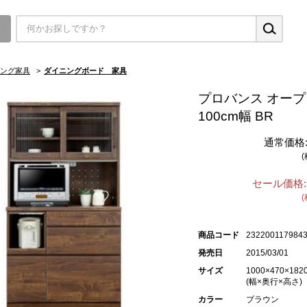
▼
ング家具
>
ダイニングボード 家具
プロバンス オー
100cm幅 BR
通常価格
セール価格:
商品コード
232200117984
発売日
2015/03/01
サイズ
1000×470×182
(幅×奥行×高さ)
カラー
ブラウン