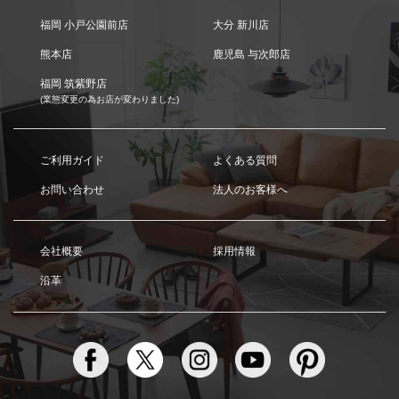
福岡 小戸公園前店
大分 新川店
熊本店
鹿児島 与次郎店
福岡 筑紫野店
(業態変更の為お店が変わりました)
ご利用ガイド
よくある質問
お問い合わせ
法人のお客様へ
会社概要
採用情報
沿革