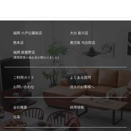
福岡 小戸公園前店
大分 新川店
熊本店
鹿児島 与次郎店
福岡 筑紫野店
(業態変更の為お店が変わりました)
ご利用ガイド
よくある質問
お問い合わせ
法人のお客様へ
会社概要
採用情報
沿革